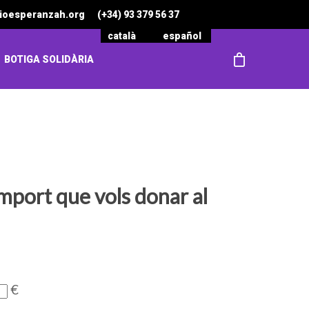
ioesperanzah.org
(+34) 93 379 56 37
català
español
BOTIGA SOLIDÀRIA
import que vols donar al
€