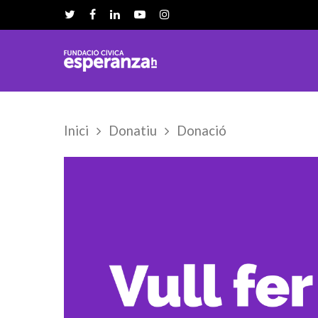
Inici
Donatiu
Donació