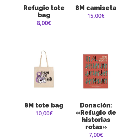
SELECCIONAR
SELECCIONAR
Refugio tote
8M camiseta
OPCIONES
OPCIONES
bag
15,00
€
8,00
€
SELECCIONAR
AÑADIR AL
8M tote bag
Donación:
OPCIONES
CARRITO
«Refugio de
10,00
€
historias
rotas»
7,00
€